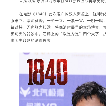
以是为是 导演尹力数年打磨以赤诚匠心再献史诗
在电影《1840》此次发布的双人海报上，陈坤
服肃立、暗流藏锋，一坐一立、一素一官、一明一暗
锋对峙，无声张力拉满，将晚清时局里的立场博弈、
影明灭的背景中，石碑上的“以是为是”四个大字，
肃历史命题的深邃思索。