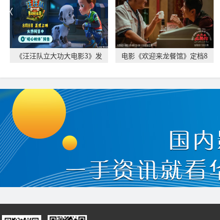
《汪汪队立大功大电影3》发
电影《欢迎来龙餐馆》定档8
布“暖心相伴”
月11日 文牧