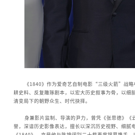
《1840》作为爱奇艺自制电影“三级火箭”战
耕史料、反复雕琢剧本，以宏大历史叙事为骨，以细
清变局下的朝野众生、时代抉择。
身兼影片监制、导演的尹力，曾凭《张思德》《
誉，深谙历史影像表达，擅长以深沉历史视野、细腻
《1840》，亦是他与陈坤阔别二十载再度银幕携手