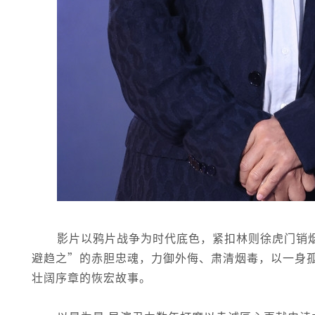
影片以鸦片战争为时代底色，紧扣林则徐虎门销
避趋之”的赤胆忠魂，力御外侮、肃清烟毒，以一身
壮阔序章的恢宏故事。