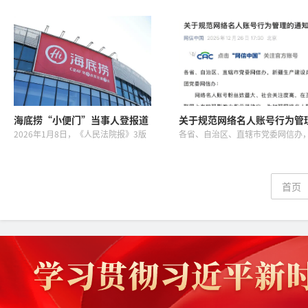
部一侧有明显火光，浓烟向四处散
出过年新玩法今年大家可以通过AI
开，烧焦味明显。”截至20时许，解
作拜年歌用“声音”拜年新年好（
放西路东西双向、大同路（广场路至
唱） ,微信派一路生花（翻唱） ,微
龙华路口）南北双向交通管制，请
派清空内存，开启马年 ...
途...
海底捞“小便门”当事人登报道
关于规范网络名人账号行为管
歉
的通知
2026年1月8日，《人民法院报》3版
各省、自治区、直辖市党委网信办
刊登了海底捞小便当事人唐某及其父
新疆生产建设兵团党委网信办：网
母的道歉声明。唐某在道歉声明
名人账号粉丝数量大、社会关注度
称，“我深刻认识到自己的错误行
高，在互联网上有较强影响力和示
为，在此向四川新派餐饮管理集团
效应。为加强网络名人账号常态化
有...
理...
首页