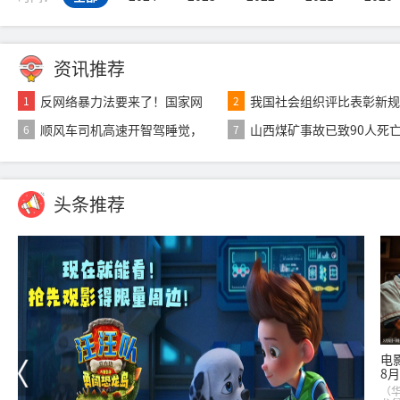
资讯推荐
反网络暴力法要来了！国家网
我国社会组织评比表彰新
1
2
信办公开征求意
台 未经批准不
顺风车司机高速开智驾睡觉，
山西煤矿事故已致90人死
6
7
哈啰致歉：永久
最新航拍画面
头条推荐
电
8月
（