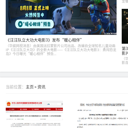
龙
1
告
10
点映.
《汪汪队立大功大电影3》发布“暖心相伴”
（华娱网视消息）由美国派拉蒙影片公司出品、改编自全球知名儿童动画
第
IP《汪汪队立大功》的全新大电影——《汪汪队立大功大电影3：勇闯恐龙
影
岛》今日曝光“暖心相伴”预告...
（
影
影
奖开
届
同步
当前位置：
主页
资讯
>