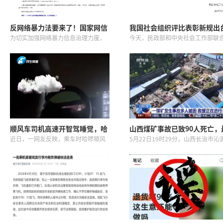
反网络暴力法要来了！国家网信
我国社会组织评比表彰新规出
办公开征求意见
未经批准不得开展评比表彰活
为切实加强网络暴力信息治理力度，
今天，民政部和中央社会工作部联
营造良好网络生态，根据《中华人民
公开《社会组织评比表彰活动管理
共和国网络安全法》《中华人民共和
法》，自2026年8月1日起施行。新
国个人信息保护法》等法律、行政法
明确，社会组织开展评比表彰活动
规，国家互联网信息办公室起草了
须经批准并实施项目清单管理...
《...
顺风车司机高速开智驾睡觉，哈
山西煤矿事故已致90人死亡，
啰致歉：永久封号！
新航拍画面；医生：伤者主要
近日，一网友反映，乘车时哈啰顺风
5月22日19时29分，山西长治市沁
受有毒气体伤害；涉事公司去
车司机在高速上开智驾、打瞌睡，相
县山西通洲集团留神峪煤业有限公
因安全问题两次被行政处罚
关话题登上热搜。据大参考报道，广
井下发生瓦斯爆炸事故。记者从山
东的陈女士称自己坐顺风车从湛江徐
通洲集团留神峪煤矿瓦斯爆炸事故
闻到深圳罗湖，在车速100多的情...
场了解到，事故已造成90人...