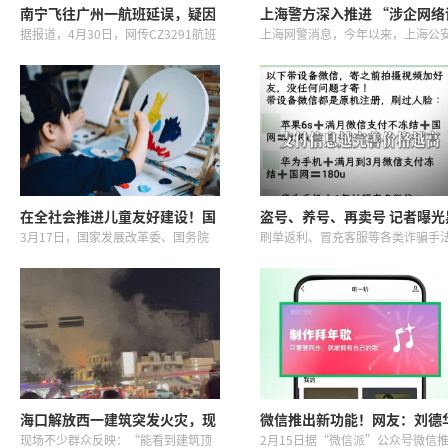
南宁飞往广州一航班延误，疑因
上海警方深入推进 “涉企网络
旅客开玩笑“有炸弹”致安检时
言”打击整治
据报道，4月30日，网传CZ3291航班
上海网警消息，今年以来，上海公
间延长，机场工作人员回应
延误，另有网传截图显示，延误原因
机关依托“专业+机制+大数据”新
系有旅客在乘务员询问是否携带充电
警务运行模式，强化网络生态综合
宝时，旅客开玩笑称“没有充电宝有
理，针对网上编造谣言“键盘伤
炸弹”，导致航班延误超1...
企”的情况，通过精准施策、靶向
力...
在全社会推进儿童友好建设！国
盗号、养号、再卖号 记者曝光
家两部门发布重磅意见
灰产“养号工厂”
3月17日，国家发展改革委、国务院
刷单返利、冒充客服等各类诈骗手
妇儿工委办公室发布《关于在全社会
都离不开互联网账号，跟随记者镜
推进儿童友好建设的意见》。《意
头，去看看盗号、养号、卖号的涉
见》提出我国将全面开展儿童友好建
黑灰产业链。在黑灰产业链的“养
设，推动公共政策制定充分考虑儿
场”，诈骗分子盗取或购买的互联
童...
账...
海口解放西一建筑突发火灾，现
微信推出新功能！网友：刘德
场浓烟滚滚……
终于可以放假了
现场不少群众反映：“能看到建筑顶
2月15日据“微信派”公众号微信