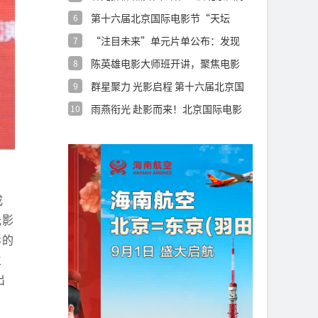
电影
第十六届北京国际电影节“天坛
6
奖”第二批入
“注目未来”单元片单公布：发现
7
与看见
陈英雄电影大师班开讲，聚焦电影
8
本体，在细
群星聚力 光影启程 第十六届北京国
9
际电影
雨燕衔光 赴影而来！北京国际电影
10
节AIG
成
光影
影的
生
出