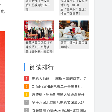
马丽新作《水饺皇
深圳观众为《蛟龙行
多
后》热映 横扫五一
动》打Call 50
档
后“自来水”影迷：
是电
拍出了强国梦！
春节档票房冠军《热
马丽主演电影票房破
辣滚烫》广州路演
180亿
贾玲感叹我不是卖惨
阅读排行
电影大师班——解析日常的诗意，走
1
进陈英雄
新荷NEWHER电影单元荣誉典礼、
2
工作坊
理查德·柯蒂斯电影大师班温暖开
3
讲，在真诚
第十六届北京国际电影节闭幕入场
4
仪式举行，
春光拂柳 燕舞天坛 第16届北京国际
5