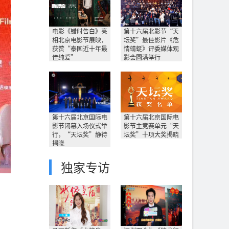
电影《错时告白》亮
第十六届北影节“天
相北京电影节展映，
坛奖”最佳影片《危
获赞“泰国近十年最
情蜻蜓》评委媒体观
佳纯爱”
影会圆满举行
第十六届北京国际电
第十六届北京国际电
影节闭幕入场仪式举
影节主竞赛单元“天
行，“天坛奖”静待
坛奖”十项大奖揭晓
揭晓
独家专访