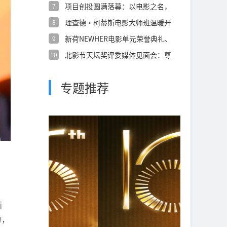
项目创投圆满落幕：以电影之名，
7
奔赴现实的
理查德·柯蒂斯电影大师班温暖开
8
讲，在真诚
新荷NEWHER电影单元荣誉典礼、
9
工作坊
北影节天坛奖评委媒体见面会：尊
10
重直觉、打
专题推荐
而
动，