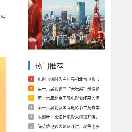
。
某种
热门推荐
电影《错时告白》亮相北京电影节
1
展映，获赞
第十六届北影节“天坛奖”最佳影
2
片《危情蜻
第十六届北京国际电影节闭幕入场
3
仪式举行，
第十六届北京国际电影节主竞赛单
4
元“天坛奖
朱丽叶·比诺什电影大师班开讲，
5
在创作中，
陈英雄电影大师班开讲，聚焦电影
6
本体，在细