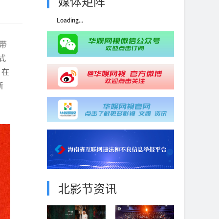
媒体矩阵
Loading...
带
式
。在
新
北影节资讯