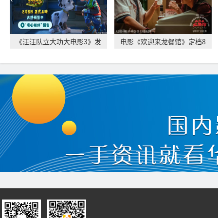
《汪汪队立大功大电影3》发
电影《欢迎来龙餐馆》定档8
布“暖心相伴”
月11日 文牧