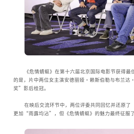
《危情蜻蜓》在第十六届北京国际电影节获得最
的是，片中两位女主演安德丽娅·赖斯伯勒与布兰达
奖”影后桂冠。
在映后交流环节中，两位评委共同回忆并还原了
更加“雨露均沾”，但《危情蜻蜓》的魅力最终征服