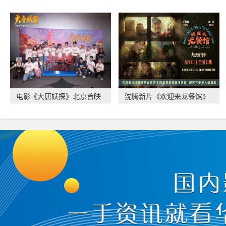
电影《大唐妖探》北京首映
沈腾新片《欢迎来龙餐馆》
礼 欢乐探案获观
释出美食特辑与海