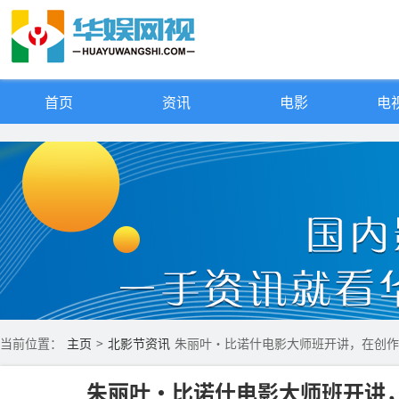
首页
资讯
电影
电视
当前位置：
主页
>
北影节资讯
朱丽叶·比诺什电影大师班开讲，在创作
朱丽叶·比诺什电影大师班开讲