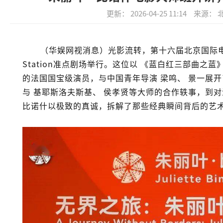
更新： 2026-04-25 11:14
来源： 
（华娱网视消息）光影流转，第十六届北京国际
Station准点剧场
举行。这位以
《蓝白红三部曲之蓝
的法国国宝级演员，与中国青年导演
梁鸣
、
景一
展开
与
基耶斯洛夫斯基
、
侯孝贤
等大师的合作轶事，到对
比诺什以极致的真诚，拆解了那些经典瞬间背后的艺