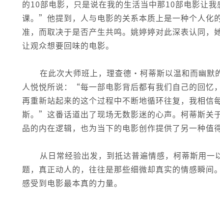
的10部电影，只是说在我的生活当中那10部电影让
课。”他提到，人与电影的关系本质上是一种个人化
准，而取决于是否产生共鸣。姚婷婷对此深表认同，
让观众想要回味的电影。
在此次大师班上，理查德·柯蒂斯以温和而幽默
人悦悦所说：“每一部电影背后都有我们自己的回忆
再重新站起来的这个过程中不断地循环往复，我相信
斯。”这番话道出了现场无数影迷的心声。柯蒂斯关
品的内在逻辑，也为当下的电影创作提供了另一种值
从日常经验出发，到抵达普遍情感，柯蒂斯用一
题，真正动人的，往往是那些细微却真实的情感瞬间
感受到电影最本真的力量。