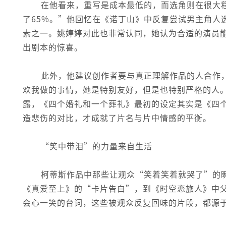
在他看来，重写是成本最低的，而选角则在很大
了65%。”他回忆在《诺丁山》中反复尝试男主角人
素之一。姚婷婷对此也非常认同，她认为合适的演员
出剧本的惊喜。
此外，他建议创作者要与真正理解作品的人合作
欢我做的事情，她是特别友好，但是也特别严格的人
露，《四个婚礼和一个葬礼》最初的设定其实是《四
造悲伤的对比，才成就了片名与片中情感的平衡。
“笑中带泪”的力量来自生活
柯蒂斯作品中那些让观众“笑着笑着就哭了”的
《真爱至上》的“卡片告白”，到《时空恋旅人》中
会心一笑的台词，这些被观众反复回味的片段，都源