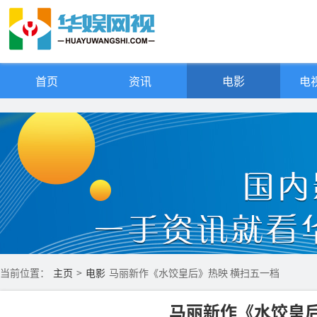
首页
资讯
电影
电视
当前位置：
主页
>
电影
马丽新作《水饺皇后》热映 横扫五一档
马丽新作《水饺皇后