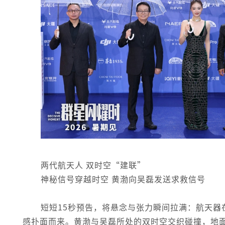
两代航天人 双时空“建联”
神秘信号穿越时空 黄渤向吴磊发送求救信号
短短15秒预告，将悬念与张力瞬间拉满：航天
感扑面而来。黄渤与吴磊所处的双时空交织碰撞，地