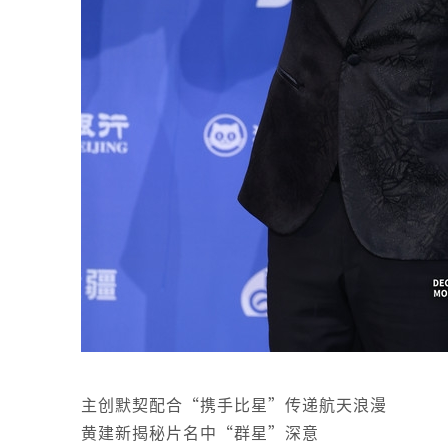
主创默契配合“携手比星”传递航天浪漫
黄建新揭秘片名中“群星”深意