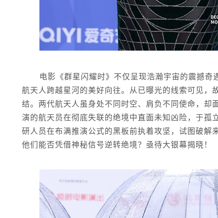
电影《群星闪耀时》不仅呈现浩瀚宇宙的震撼奇
航天人跨越星河的美好向往。从已曝光的线索可见，
结。两代航天人虽身处不同时空、肩负不同使命，却
演的航天员在彻底失联的绝境中直面未知凶险，于孤
研人员在布满推演公式的黑板前执着攻坚，试图破解
他们能否凭借神秘信号逆转绝境？亟待大银幕揭晓！