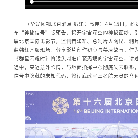
（华娱网视北京消息 编辑：高伟）4月15日，科
布“神秘信号”版预告，揭开宇宙深空的神秘面纱，
届北京国际电影节，监制黄建新、总制片人陶昆、制
曲韩红齐聚现场，分享影片创作初心与幕后故事。作
《群星闪耀时》将镜头对准广袤无垠的宇宙深空，讲
途中，突遇意外险情，与地面指挥中心彻底失去联系
信号中隐藏的未知代码，将彻底改写三名航天员的命