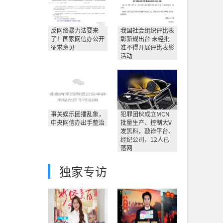
反网络暴力法要来
我国社会组织评比表
了！国家网信办公开
彰新规出台 未经批
征求意见
准不得开展评比表彰
活动
事关娱乐团播乱象，
犯罪团伙成立MCN
中央网信办出手整治
批量生产、控制大V
发黑料，敲诈平台、
经纪公司，12人已
落网
独家专访