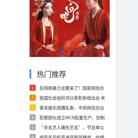
热门推荐
反网络暴力法要来了！国家网信办
1
公开征求意
我国社会组织评比表彰新规出台 未
2
经批准不
事关娱乐团播乱象，中央网信办出
3
手整治
犯罪团伙成立MCN批量生产、控制
4
大V发黑
“多名艺人痛失艺名”，节目单公
5
布多人真名
顺风车司机高速开智驾睡觉，哈啰
6