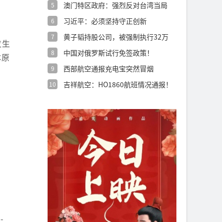
澳门特区政府：强烈反对台湾当局
5
诋毁抹黑澳
习近平：必须坚持守正创新
6
黄子韬持股公司，被强制执行32万
7
发生
余元！
中国对俄罗斯试行免签政策！
8
体原
西部航空通报充电宝突然冒烟
9
吉祥航空：HO1860航班情况通报！
10
-