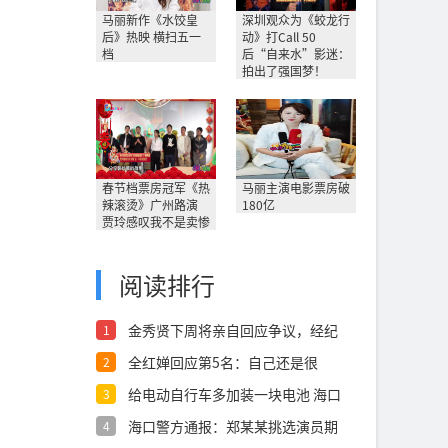
马丽新作《水饺皇
深圳观众为《蛟龙行
后》热映 横扫五一
动》打Call 50
档
后“自来水”影迷：
拍出了强国梦！
春节档票房冠军《热
马丽主演电影票房破
辣滚烫》广州路演
180亿
贾玲感叹我不是卖惨
阅读排行
金秀贤下周将亲自回应争议，经纪
1
公司发声明
全红婵回应第5名：自己还是很
2
棒，“脚非常
给电动自行车多加装一块电池 海口
3
龙华鑫沐
海口警方通报：郑某某挑选演员期
4
间猥亵未成