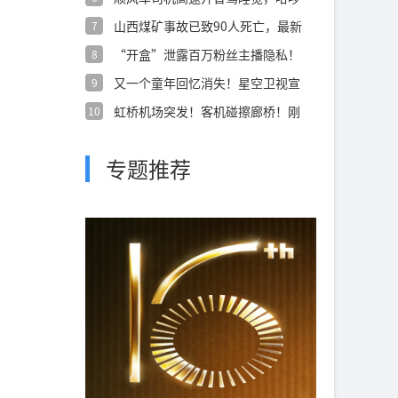
致歉：永久
山西煤矿事故已致90人死亡，最新
7
航拍画面
“开盒”泄露百万粉丝主播隐私！
8
一女子被
又一个童年回忆消失！星空卫视宣
9
布停播
虹桥机场突发！客机碰擦廊桥！刚
10
刚航司声明
专题推荐