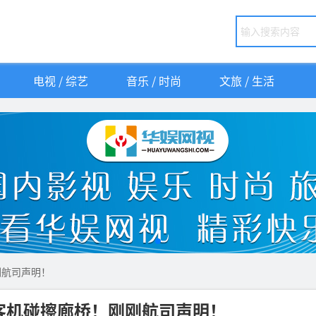
电视 / 综艺
音乐 / 时尚
文旅 / 生活
刚航司声明！
客机碰擦廊桥！刚刚航司声明！