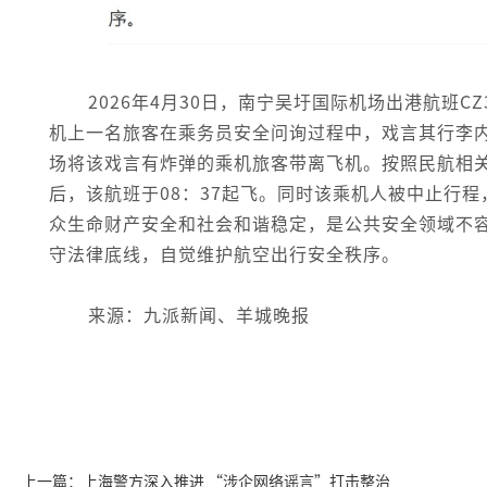
2026年4月30日，南宁吴圩国际机场出港航班CZ
机上一名旅客在乘务员安全问询过程中，戏言其行李
场将该戏言有炸弹的乘机旅客带离飞机。按照民航相
后，该航班于08：37起飞。同时该乘机人被中止行
众生命财产安全和社会和谐稳定，是公共安全领域不
守法律底线，自觉维护航空出行安全秩序。
来源：九派新闻、羊城晚报
上一篇：上海警方深入推进 “涉企网络谣言”打击整治