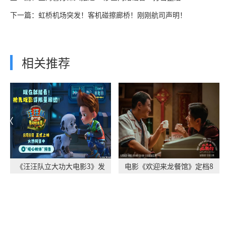
下一篇：虹桥机场突发！客机碰擦廊桥！刚刚航司声明！
相关推荐
《汪汪队立大功大电影3》发
电影《欢迎来龙餐馆》定档8
布“暖心相伴”
月11日 文牧