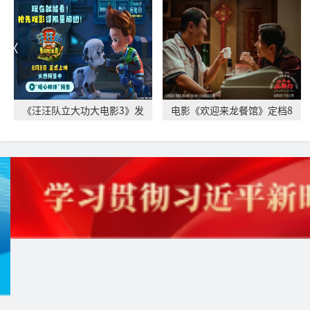
《汪汪队立大功大电影3》发
电影《欢迎来龙餐馆》定档8
布“暖心相伴”
月11日 文牧