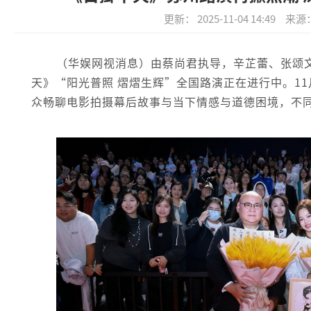
更新： 2025-11-04 14:49
来源
（华娱网视消息）由蔡尚君执导，辛芷蕾、张颂
天》“阳光普照 熠熠生辉”全国路演正在进行中。1
众畅聊电影拍摄幕后故事与当下情感与道德困境，不