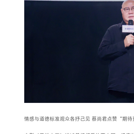
情感与道德标准观众各抒己见 蔡尚君点赞“期待