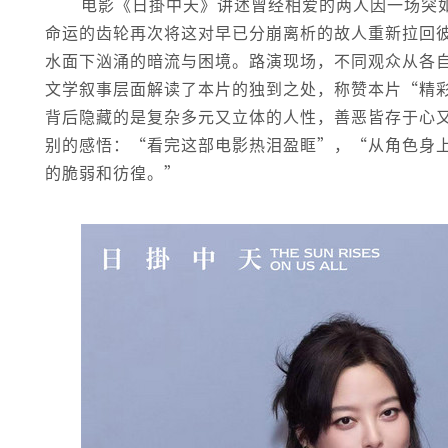
电影《日掛中天》讲述曾经相爱的两人因一场突
命运的齿轮再次将这对早已分崩离析的故人重新拉回
水面下汹涌的暗流与困境。路演现场，不同观众从各
文学叙事层面解读了本片的独到之处，称赞本片“精
背后隐藏的是复杂多元又立体的人性，善恶皆存于心
别的感悟：“看完这部电影热泪盈眶”，“从角色身
的脆弱和彷徨。”