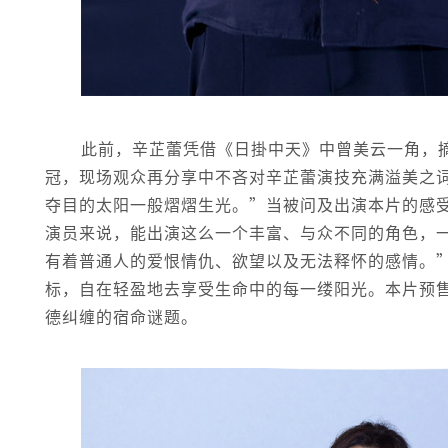
此前，辛芷蕾凭借《日掛中天》中曾美云一角，
冠，现场观众再分享中不吝对辛芷蕾演技充满溢美之
夺目的太阳一般熠熠生光。”当被问及出演本片的感
演员来说，能出演这么一个丰富、与众不同的角色，
有着普通人的爱恨情仇、欲望以及无法释怀的感情。
标，自在轻盈地去享受生命中的每一缕阳光。本片预售
德纠缠的宿命谜题。