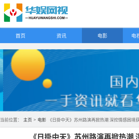
首页
资讯
电影
电视
当前位置：
主页
>
电影
《日掛中天》苏州路演再掀热潮 深挖情感困境
《日掛中天》苏州路演再掀热潮 