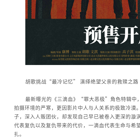
胡歌挑战“最冷记忆” 演绎绝望父亲的救赎之路
最新曝光的《三滴血》“罪大恶极”角色特辑中
拍摄环境的严寒，更因影片中人与人关系的极致冷漠
子，深入人贩团伙，却发现自己早已被卷入更深的漩
代表复仇以及复仇带来的代价，一滴血代表生命与希
扎。