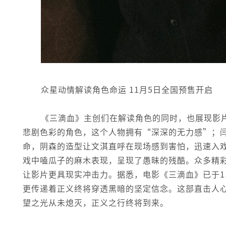
众星动情解读角色命运 11月5日全国预售开启
《三滴血》主创们在解读角色的同时，也展现影
悲剧色彩的角色，这个人物拥有“深深的无力感”；
命，阴森的造型让文淇直呼在现场感到害怕，迅速入
戏中嗑瓜子的麻木表现，呈现了愚昧的残酷。众多精
让影片更具现实冲击力。据悉，电影《三滴血》已于1
更传递着正义终将穿透黑暗的坚定信念。这部直击人
望之光从未熄灭，正义之行终将到来。