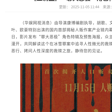
更新： 2025-11-05 11:44
来源
（华娱网视消息）由导演康博编剧执导，胡歌、
叶、欧豪特别出演的国内首部揭秘人贩作案产业链内幕
日，影片发布“罪大恶极”角色特辑及预售海报，众
漫开，共同解读这个在冰雪罪案中追寻人性微光的救
恶行、拷问人性深度的救赎之旅，静待您的见证。