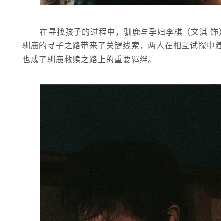
在寻找孩子的过程中，驯鹿与孕妇李棋（文淇 饰
驯鹿的寻子之路带来了关键线索，两人在相互试探中
也成了驯鹿救赎之路上的重要羁绊。