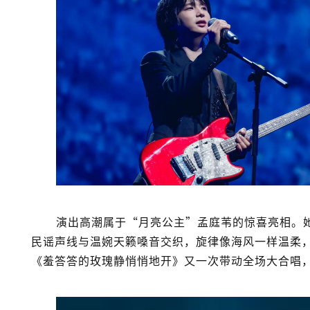
演出高潮属于“月亮公主”孟庭苇的惊喜亮相。
民谣声线与温婉天籁嗓音交织，旋律像海风一样温柔
《羞答答的玫瑰静悄悄地开》又一次带动全场大合唱