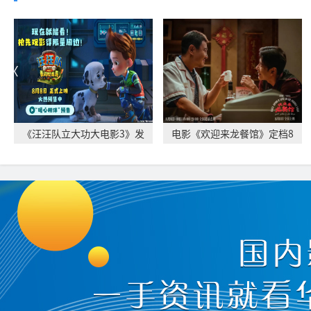
《汪汪队立大功大电影3》发
电影《欢迎来龙餐馆》定档8
布“暖心相伴”
月11日 文牧