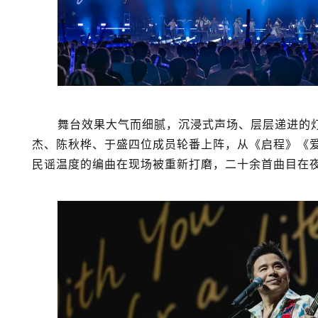
舞台效果大气而细腻，沉浸式声场、层层递进的
杰、陈秋桦、于盛四位成员轮番上阵，从《启程》《
民谣温度的编曲在现场被重新打磨，二十余首曲目在