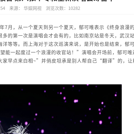
:54
来源： 华娱网视
浏览次数：
10282
024年7月，从一个夏天到另一个夏天，郁可唯表示《终身浪漫
很多的第一次是演唱会才会有的，比如南京站是冬天，武汉
海洋等等。而上海对于这次巡演来说，是开始也是结束，郁
y，希望能一起度过一个浪漫的收官站！”演唱会开场前，郁可唯
大家早点来白相~”并俏皮坦承是别人帮自己“翻译”的，让