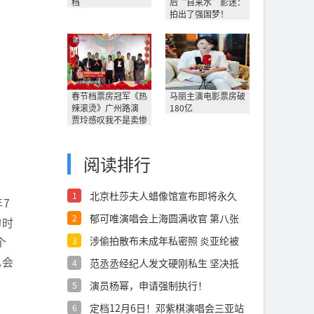
档
后“自来水”影迷：
拍出了强国梦！
春节档票房冠军《热
马丽主演电影票房破
辣滚烫》广州路演
180亿
贾玲感叹我不是卖惨
阅读排行
北京杜莎夫人蜡像馆宣布即将永久
1
7
关闭
郁可唯演唱会上海圆满收官 第八张
2
的时
个专和全
个
涉偷拍散布未成年私密照 炎亚纶被
3
判7个月
也会
范丞丞经纪人发文硬刚私生 坚决抵
4
制跟车行
演员杨幂，申请强制执行！
5
定档12月6日！邓紫棋演唱会三亚站
6