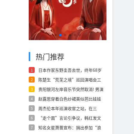
热门推荐
日本作家东野圭吾去世，终年68岁
1
陈楚生“荒芜之境”巡回演唱会三
2
亚站昨晚开
贵阳银河左岸音乐节突然取消! 男演
3
员张康
赵露思穿着白色纱裙美似芭比娃娃
4
十分养眼
周杰伦本年巡演收官之站，在三
5
亚！连开三场
“走个面”言论引争议，韩红发文
6
致歉：深感
知名女星萧蔷宣布：捐出参加“浪
7
姐”所有收