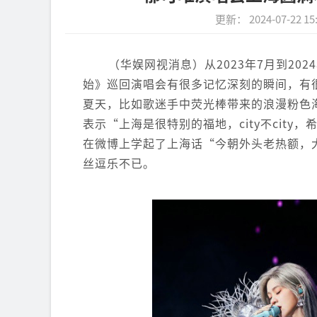
更新： 2024-07-22 15
（华娱网视消息）从2023年7月到2
始》巡回演唱会有很多记忆深刻的瞬间，有
夏天，比如歌迷手中荧光棒带来的浪漫粉色
表示“上海是很特别的福地，city不cit
在微博上学起了上海话“今朝外头老热额，
丝逗乐不已。