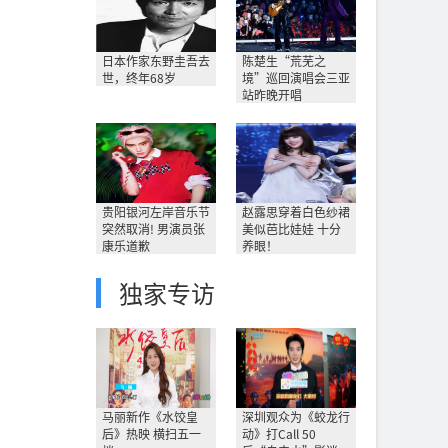
日本作家东野圭吾去
陈楚生“荒芜之
世，终年68岁
境”巡回演唱会三亚
站昨晚开唱
贵阳银河左岸音乐节
赵露思穿着白色纱裙
突然取消! 男演员张
美似芭比娃娃 十分
康乐道歉
养眼！
独家专访
马丽新作《水饺皇
深圳观众为《蛟龙行
后》热映 横扫五一
动》打Call 50