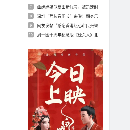
官宣
曲婉婷疑似复出新账号，被迅速封
7
禁！
深圳“荔枝音乐节”来啦！翻身乐
8
队、一路向
网友发帖“感谢香港热心市民张智
9
霖先生”，
周一围十周年纪念版《枕头人》北
10
京站收官