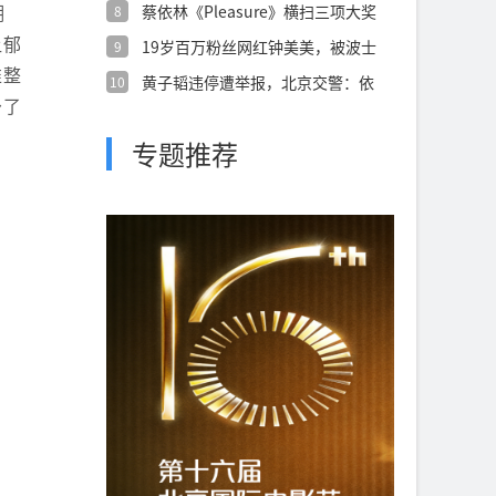
湖
蔡依林《Pleasure》横扫三项大奖
8
让郁
19岁百万粉丝网红钟美美，被波士
9
顿大学录
唯整
黄子韬违停遭举报，北京交警：依
10
予了
法给予行政
专题推荐