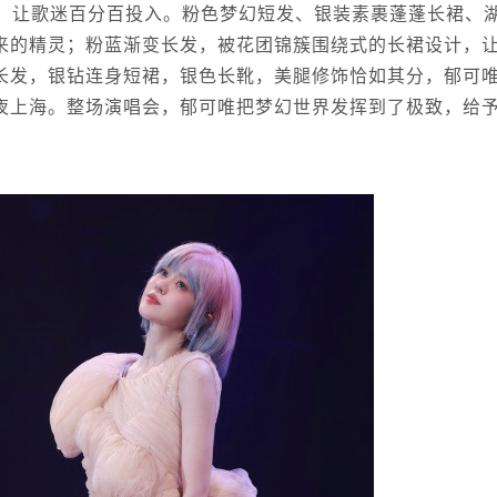
，让歌迷百分百投入。粉色梦幻短发、银装素裹蓬蓬长裙、
来的精灵；粉蓝渐变长发，被花团锦簇围绕式的长裙设计，
长发，银钻连身短裙，银色长靴，美腿修饰恰如其分，郁可
夜上海。整场演唱会，郁可唯把梦幻世界发挥到了极致，给