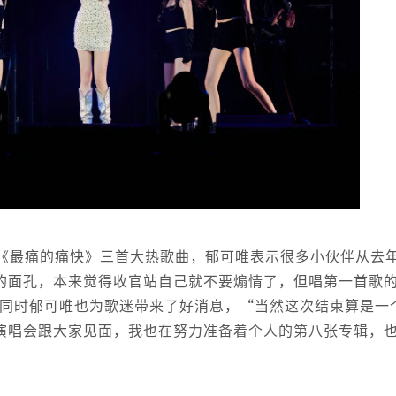
《最痛的痛快》三首大热歌曲，郁可唯表示很多小伙伴从去年
的面孔，本来觉得收官站自己就不要煽情了，但唱第一首歌
，同时郁可唯也为歌迷带来了好消息，“当然这次结束算是一
演唱会跟大家见面，我也在努力准备着个人的第八张专辑，