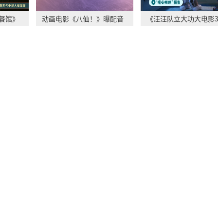
餐馆》
动画电影《八仙！》曝配音
《汪汪队立大功大电影
特辑 欢乐声线鲜
布“暖心相伴”