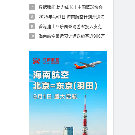
圳世界之
数据赋能 助力成长丨中国篮球协会
7
发布《青
2025年4月1日 海南航空计划开通海
8
口
香港迪士尼乐园邀请游客投入皮克
9
斯世界
海南航空暑运预计运送旅客近906万
10
人次，