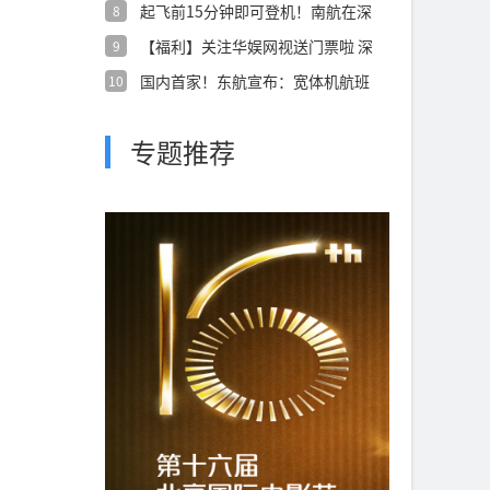
起飞前15分钟即可登机！南航在深
8
圳始发国
【福利】关注华娱网视送门票啦 深
9
圳世界之
国内首家！东航宣布：宽体机航班
10
上网全免费
专题推荐