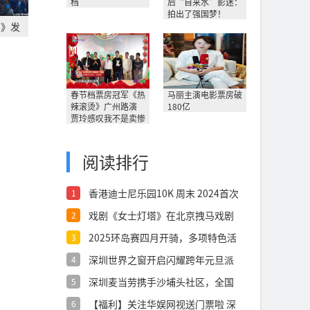
档
后“自来水”影迷：
拍出了强国梦！
3》发
春节档票房冠军《热
马丽主演电影票房破
辣滚烫》广州路演
180亿
贾玲感叹我不是卖惨
阅读排行
香港迪士尼乐园10K 周末 2024首次
1
戏剧《女士灯塔》在北京拽马戏剧
2
空间成功首
2025环岛赛四月开骑，多项特色活
3
动邀您
深圳世界之窗开启闪耀跨年元旦派
4
对
深圳麦当劳携手沙埔头社区，全国
5
首个“麦麦
【福利】关注华娱网视送门票啦 深
6