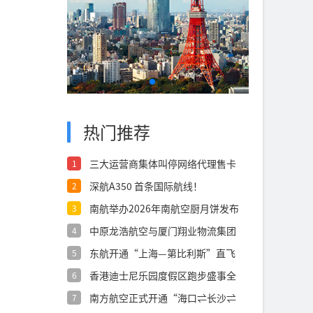
热门推荐
三大运营商集体叫停网络代理售卡
1
深航A350 首条国际航线！
2
南航举办2026年南航空厨月饼发布
3
会
中原龙浩航空与厦门翔业物流集团
4
签署航空货
东航开通“上海—第比利斯”直飞
5
航线
香港迪士尼乐园度假区跑步盛事全
6
面升级 全
南方航空正式开通“海口⇌长沙⇌
7
西宁”航线