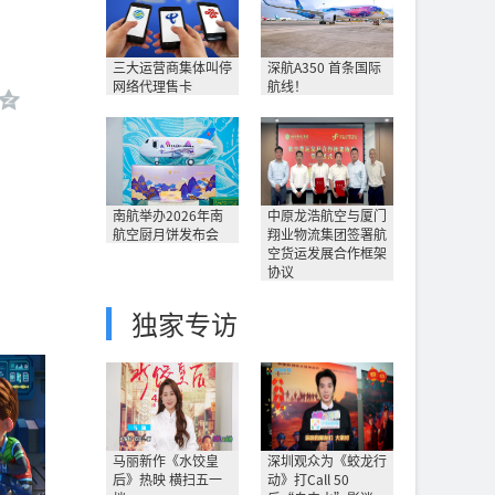
三大运营商集体叫停
深航A350 首条国际
网络代理售卡
航线！
南航举办2026年南
中原龙浩航空与厦门
航空厨月饼发布会
翔业物流集团签署航
空货运发展合作框架
协议
独家专访
马丽新作《水饺皇
深圳观众为《蛟龙行
后》热映 横扫五一
动》打Call 50