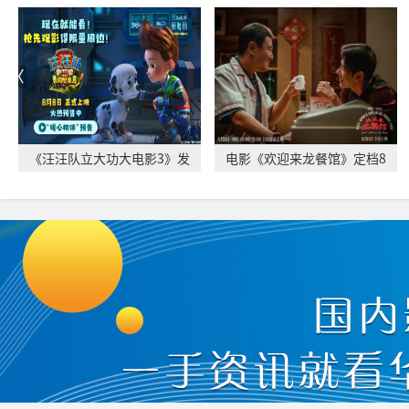
《汪汪队立大功大电影3》发
电影《欢迎来龙餐馆》定档8
布“暖心相伴”
月11日 文牧