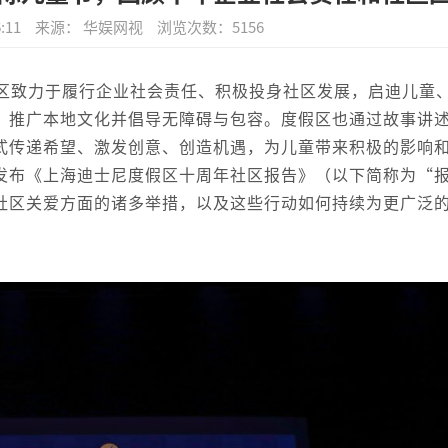
:11
来源： 华娱网视
浏览次数：
5156
区致力于履行企业社会责任、积极投身社区发展，启迪儿童
、推广本地文化并倡导无障碍与包容。度假区也通过故事讲
式传递希望、激发创意、创造机遇，为儿童带来积极的影响
发布《上海迪士尼度假区十周年社区报告》（以下简称为“
社区关爱方面的诸多举措，以及这些行动如何持续为更广泛