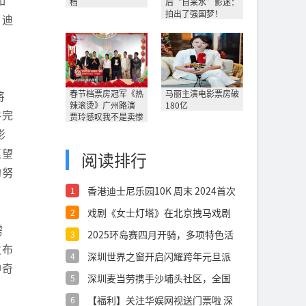
档
后“自来水”影迷：
拍出了强国梦！
了迪
将
春节档票房冠军《热
马丽主演电影票房破
辣滚烫》广州路演
180亿
并完
贾玲感叹我不是卖惨
影
愿望
阅读排行
的努
香港迪士尼乐园10K 周末 2024首次
1
戏剧《女士灯塔》在北京拽马戏剧
2
空间成功首
需
2025环岛赛四月开骑，多项特色活
3
发布
动邀您
深圳世界之窗开启闪耀跨年元旦派
4
神奇
对
深圳麦当劳携手沙埔头社区，全国
5
首个“麦麦
【福利】关注华娱网视送门票啦 深
6