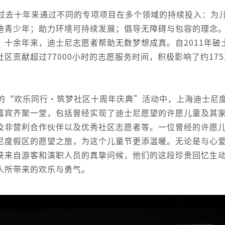
过去十年来通过不同的专项项目在多个领域的持续投入：为
迪青少年；助力环境可持续发展；倡导无障碍与包容的理念
十余年来，迪士尼志愿者帮助无数梦想成真。自2011年破
区贡献超过77000小时的志愿服务时间，积极影响了约175
的“欢乐同行·筑梦社区十周年庆典”活动中，上海迪士尼
嘉宾齐聚一堂，包括曾经实现了迪士尼愿望的许愿儿童及其
及非营利合作伙伴以及优秀社区志愿者等。一位曾经的许愿
尼度假区的愿望之旅，为这个儿童节更添温暖。无论是与心
获来自游客和演职人员的真挚问候，他们的这段珍贵回忆生
人所带来的欢乐与勇气。