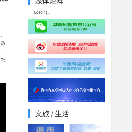
媒体矩阵
Loading...
、
述、
和改
报
的社
文旅 / 生活