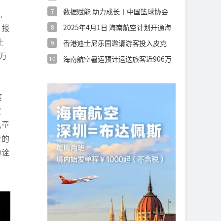
圳世界之
数据赋能 助力成长丨中国篮球协会
7
儿
发布《青
。报
2025年4月1日 海南航空计划开通海
8
口
土
香港迪士尼乐园邀请游客投入皮克
9
斯世界
万
海南航空暑运预计运送旅客近906万
10
人次，
度
家
儿童
爱的
动诠