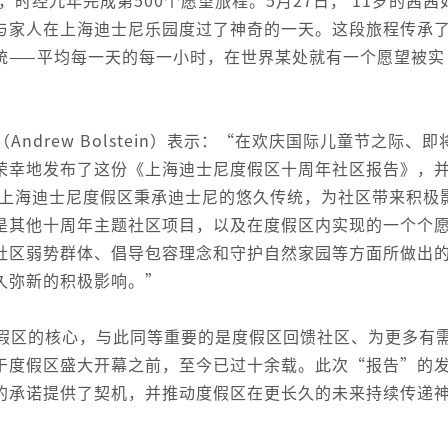
与家人在上海迪士尼乐园度过了神奇的一天。这段旅程传承
统——平均每一天的每一小时，在世界某处就有一个愿望被实
drew Bolstein）表示：“在欢庆国际儿童节之际、即
荣幸地发布了这份《上海迪士尼度假区十周年社区报告》，
来，上海迪士尼度假区秉承迪士尼的悠久传统，为社区带来积极
是其他十周年主题社区项目，以及在度假区内实现的一个个
社区弱势群体、倡导包容理念和守护自然家园等方面所做出
久弥新的积极影响。”
假区的核心，与此同等重要的是度假区回馈社区、为更多有
于度假区盛大开幕之前，至今已过十余载。此次“报告”的
的承诺提供了契机，并推动度假区在更长久的未来持续传递