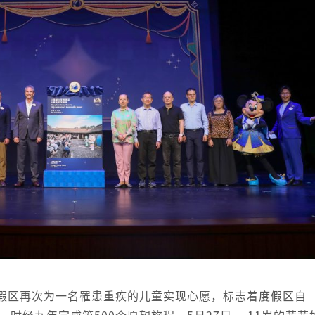
假区再次为一名罹患重疾的儿童实现心愿，标志着度假区自
，时经九年完成第500个愿望旅程。5月27日， 11岁的茜茜