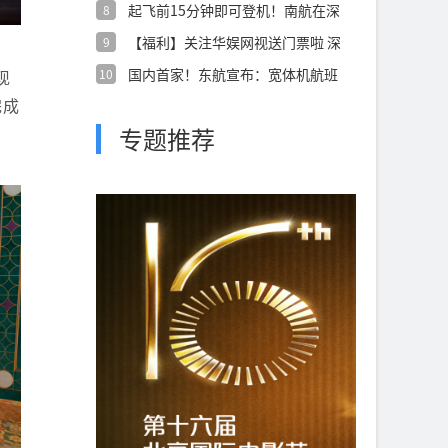
起飞前15分钟即可登机！南航在深
8
圳始发国
【福利】关注华娱网视送门票啦 深
9
圳世界之
国内首家！东航宣布：宽体机航班
10
现
上网全免费
完成
专题推荐