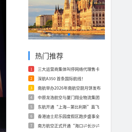
热门推荐
三大运营商集体叫停网络代理售卡
1
深航A350 首条国际航线！
2
南航举办2026年南航空厨月饼发布
3
会
中原龙浩航空与厦门翔业物流集团
4
签署航空货
东航开通“上海—第比利斯”直飞
5
航线
香港迪士尼乐园度假区跑步盛事全
6
面升级 全
南方航空正式开通“海口⇌长沙⇌
7
西宁”航线