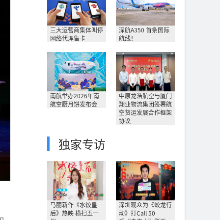
三大运营商集体叫停
深航A350 首条国际
网络代理售卡
航线！
南航举办2026年南
中原龙浩航空与厦门
航空厨月饼发布会
翔业物流集团签署航
空货运发展合作框架
协议
独家专访
马丽新作《水饺皇
深圳观众为《蛟龙行
后》热映 横扫五一
动》打Call 50
如