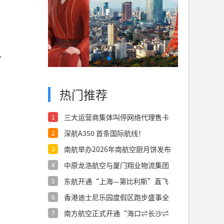
，
热门推荐
三大运营商集体叫停网络代理售卡
1
深航A350 首条国际航线！
2
南航举办2026年南航空厨月饼发布
3
会
中原龙浩航空与厦门翔业物流集团
4
签署航空货
东航开通“上海—第比利斯”直飞
5
航线
香港迪士尼乐园度假区跑步盛事全
6
面升级 全
南方航空正式开通“海口⇌长沙⇌
7
西宁”航线