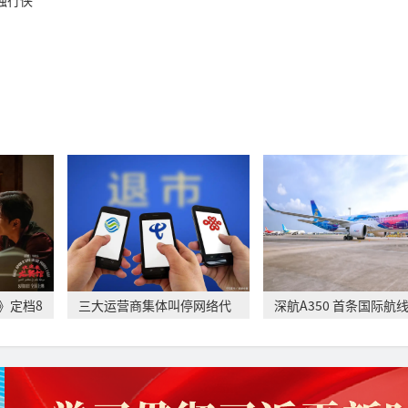
独行侠
》定档8
三大运营商集体叫停网络代
深航A350 首条国际航
理售卡