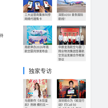
三大运营商集体叫停
深航A350 首条国际
网络代理售卡
航线！
待
南航举办2026年南
中原龙浩航空与厦门
航空厨月饼发布会
翔业物流集团签署航
空货运发展合作框架
协议
独家专访
马丽新作《水饺皇
深圳观众为《蛟龙行
后》热映 横扫五一
动》打Call 50