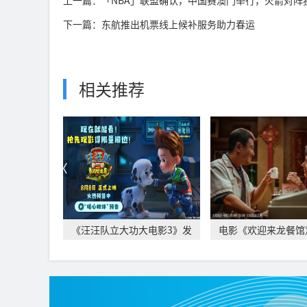
上一篇：「NBA」联盟确认，中国赛澳门举行，火箭对阵
下一篇：东航推出机票线上候补服务助力春运
相关推荐
《汪汪队立大功大电影3》发
电影《欢迎来龙餐馆
布“暖心相伴”
月11日 文牧