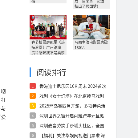
档
后“自来水”影迷：
拍出了强国梦！
春节档票房冠军《热
马丽主演电影票房破
辣滚烫》广州路演
180亿
贾玲感叹我不是卖惨
阅读排行
香港迪士尼乐园10K 周末 2024首次
1
景剧
戏剧《女士灯塔》在北京拽马戏剧
2
与打
空间成功首
2025环岛赛四月开骑，多项特色活
3
秀与
动邀您
深圳世界之窗开启闪耀跨年元旦派
4
“爱
对
深圳麦当劳携手沙埔头社区，全国
5
首个“麦麦
【福利】关注华娱网视送门票啦 深
6