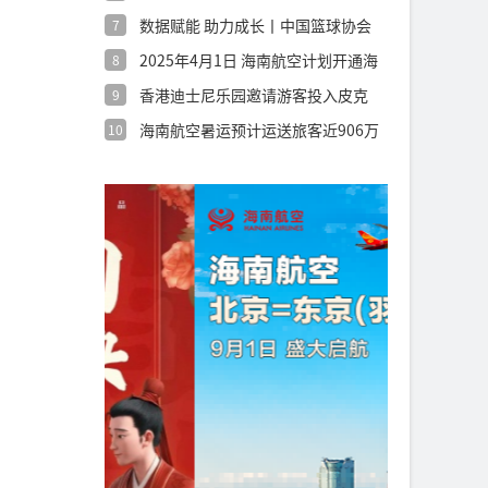
圳世界之
数据赋能 助力成长丨中国篮球协会
7
发布《青
2025年4月1日 海南航空计划开通海
8
口
香港迪士尼乐园邀请游客投入皮克
9
斯世界
海南航空暑运预计运送旅客近906万
10
人次，