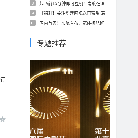
起飞前15分钟即可登机！南航在深
8
圳始发国
【福利】关注华娱网视送门票啦 深
9
圳世界之
国内首家！东航宣布：宽体机航班
10
上网全免费
专题推荐
年行