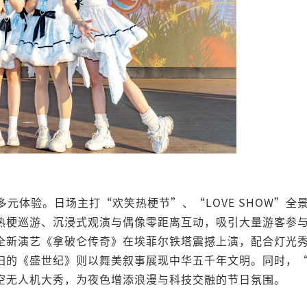
元体验。日场主打“欢笑热梗节”、“LOVE SHOW”全
热梗巡游、沉浸式观演与偶像零距离互动，吸引大量游客参
全新演艺《拿破仑传奇》在埃菲尔铁塔震撼上演，配合灯光
归的《盛世纪》则以舞美叙事展现中华五千年文明。同时，
空无人机大秀，为夜色增添浪漫与科技交融的节日氛围。