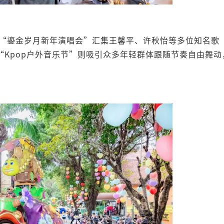
的“鎏金岁月新年演唱会”汇集王馨平、许秋怡等多位知名歌
Kpop户外音乐节”则吸引众多年轻群体跟随节奏自由舞动