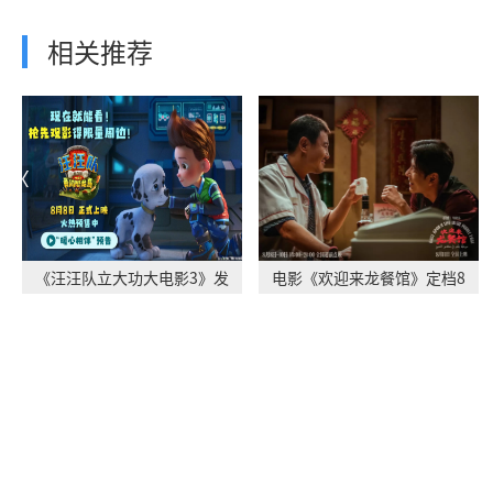
相关推荐
《汪汪队立大功大电影3》发
电影《欢迎来龙餐馆》定档8
布“暖心相伴”
月11日 文牧