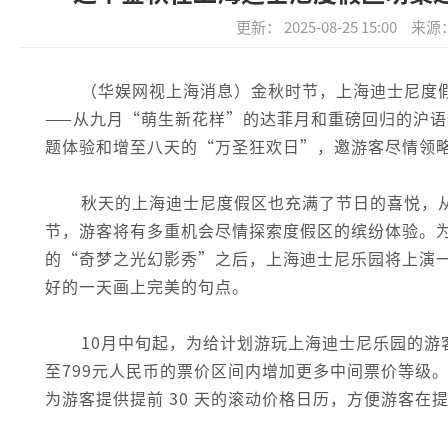
更新： 2025-08-25 15:00
来源
（华娱网视上海消息）金秋时节，上海迪士尼度
——从九月“萌生新花样”的达菲月和重磅回归的沪
题体验和增至八天的“万圣狂欢日”，邀游客尽情领
秋天的上海迪士尼度假区也充满了节日的喜悦，
节，游客将有多重机会尽情探索度假区的缤纷体验。为
的“奇梦之光幻影秀”之后，上海迪士尼乐园将上演
好的一天画上完美的句点。
10月中旬起，为给计划游玩上海迪士尼乐园的游
至799元人民币的票价区间内增加更多中间票价等级
为游客提供提前 30 天的滚动价格日历，方便游客在