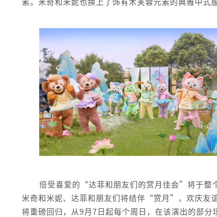
素。米奇和米妮也换上了饰有木芙蓉元素的典雅中式
倍受喜爱的“达菲和朋友们的赏月佳会”将于整
米奇和米妮、达菲和朋友们将结伴“赏月”，欢庆友
将重磅回归，从9月7日起每个周日，在该演出的部分