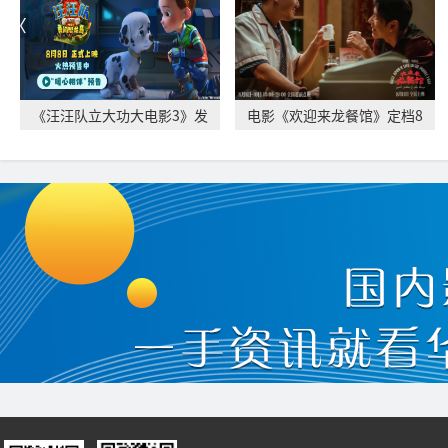
《汪汪队立大功大电影3》发
电影《欢迎来龙餐馆》定档8
布“暖心相伴”
月11日 文牧