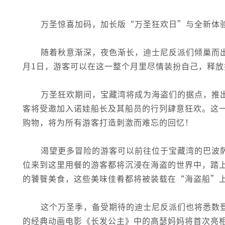
万圣惊喜加码，加长版“万圣狂欢日”与全新体
随着秋意渐深，夜色渐长，迪士尼反派们倾巢而出，
月1日，游客可以在这一整个月里尽情装扮自己，释放
万圣狂欢期间，宝藏湾将成为海盗们的据点，推
客将受邀加入诺娃船长及其船员的行列肆意狂欢。这
购物，将为所有游客打造刺激而难忘的回忆！
渴望更多冒险的游客可以前往位于宝藏湾的巴波
位来到这里用餐的游客都将沉浸在海盗的世界中，踏
的饕餮美食，这些美味佳肴都将被装载在“海盗船”
这个万圣季，备受期待的迪士尼反派们也将悉数
的经典动画电影《长发公主》中的高瑟妈妈将首次亮