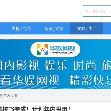
电视 / 综艺
音乐 / 时尚
文旅 / 生活
划年内投用！
道校飞完成！计划年内投用！