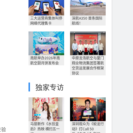
三大运营商集体叫停
深航A350 首条国际
网络代理售卡
航线！
南航举办2026年南
中原龙浩航空与厦门
航空厨月饼发布会
翔业物流集团签署航
空货运发展合作框架
协议
独家专访
马丽新作《水饺皇
深圳观众为《蛟龙行
校验
后》热映 横扫五一
动》打Call 50