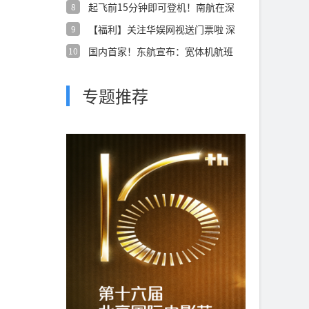
起飞前15分钟即可登机！南航在深
8
圳始发国
【福利】关注华娱网视送门票啦 深
9
圳世界之
国内首家！东航宣布：宽体机航班
10
上网全免费
专题推荐