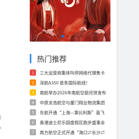
热门推荐
三大运营商集体叫停网络代理售卡
1
深航A350 首条国际航线！
2
南航举办2026年南航空厨月饼发布
3
会
中原龙浩航空与厦门翔业物流集团
4
签署航空货
东航开通“上海—第比利斯”直飞
5
行
航线
香港迪士尼乐园度假区跑步盛事全
6
。
面升级 全
南方航空正式开通“海口⇌长沙⇌
7
西宁”航线