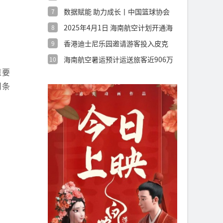
圳世界之
数据赋能 助力成长丨中国篮球协会
7
发布《青
2025年4月1日 海南航空计划开通海
8
口
香港迪士尼乐园邀请游客投入皮克
9
斯世界
海南航空暑运预计运送旅客近906万
10
人次，
重要
用条