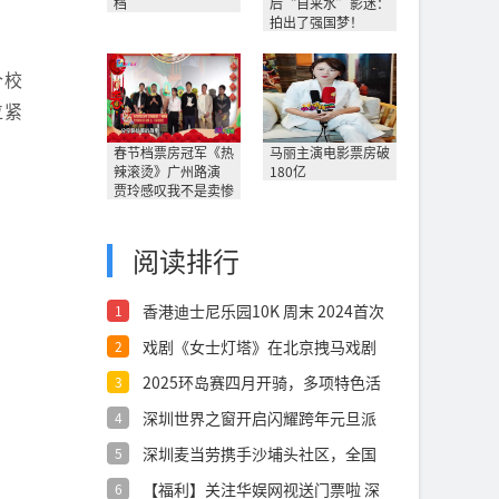
档
后“自来水”影迷：
拍出了强国梦！
个校
位紧
春节档票房冠军《热
马丽主演电影票房破
辣滚烫》广州路演
180亿
贾玲感叹我不是卖惨
阅读排行
香港迪士尼乐园10K 周末 2024首次
1
戏剧《女士灯塔》在北京拽马戏剧
2
空间成功首
2025环岛赛四月开骑，多项特色活
3
动邀您
深圳世界之窗开启闪耀跨年元旦派
4
对
深圳麦当劳携手沙埔头社区，全国
5
首个“麦麦
【福利】关注华娱网视送门票啦 深
6