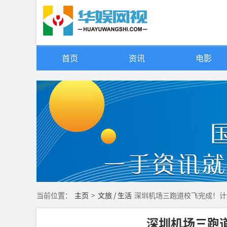
首页
资讯
电影
当前位置：
主页
>
文旅 / 生活
深圳机场三跑道校飞完成！计
深圳机场三跑