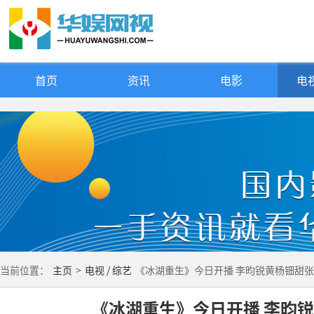
首页
资讯
电影
电视
当前位置：
主页
>
电视 / 综艺
《冰湖重生》今日开播 李昀锐黄杨钿甜
《冰湖重生》今日开播 李昀