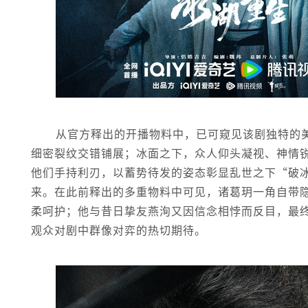
从官方释出的开播物料中，已可窥见该剧独特的
细密裂纹交错铺展；冰面之下，众人仰头凝视、神情
他们手持利刃，以蓄势待发的姿态彰显乱世之下“破
来。在此前释出的多重物料中可见，诸葛玥一角自带
柔呵护；他与昔日挚友燕洵又因信念相悖而反目，最
观众对剧中群像对弈的热切期待。