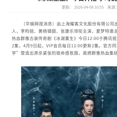
更新： 2026-04-08 10:55
来源
（华娱网视消息）由上海耀客文化股份有限公司
人，李昀锐、黄杨钿甜、张康乐领衔主演，夏梦特邀主
热血群像古装传奇剧《冰湖重生》今日12:00于腾讯
2集，4月9日起，VIP会员每日12:00更新2集。
学”营造出肃杀紧张的宿命感氛围，高燃群像热血集