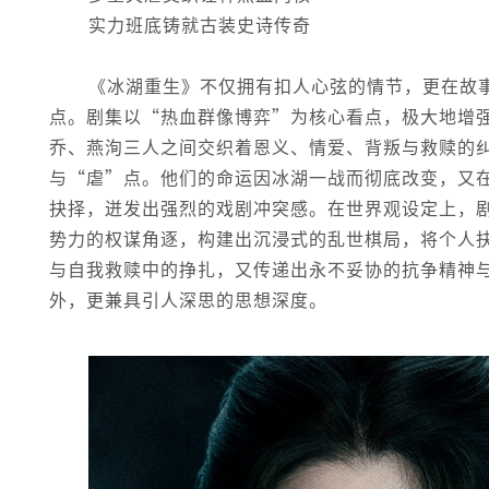
实力班底铸就古装史诗传奇
《冰湖重生》不仅拥有扣人心弦的情节，更在故
点。剧集以“热血群像博弈”为核心看点，极大地增
乔、燕洵三人之间交织着恩义、情爱、背叛与救赎的
与“虐”点。他们的命运因冰湖一战而彻底改变，又
抉择，迸发出强烈的戏剧冲突感。在世界观设定上，
势力的权谋角逐，构建出沉浸式的乱世棋局，将个人
与自我救赎中的挣扎，又传递出永不妥协的抗争精神
外，更兼具引人深思的思想深度。