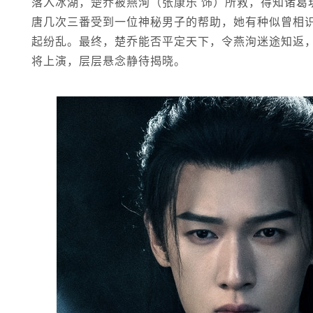
落入冰湖，楚乔被燕洵（张康乐 饰）所救，得知诸葛
唐几次三番受到一位神秘男子的帮助，她有种似曾相
起纷乱。最终，楚乔能否平定天下，令燕洵迷途知返
将上演，层层悬念静待揭晓。