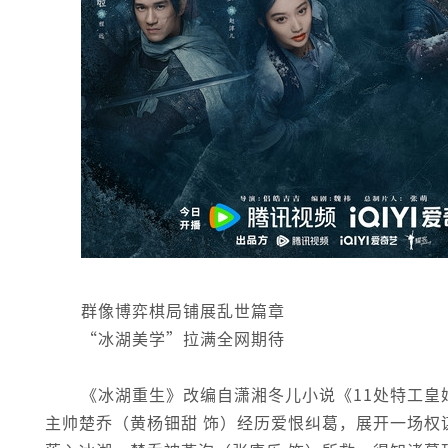
群像博弈棋局铺展乱世篇章
“冰湖美学”拉满全网期待
《冰湖重生》改编自潇湘冬儿小说《11处特工皇
主帅楚乔（黄杨钿甜 饰）经历爱恨纠葛，展开一场权