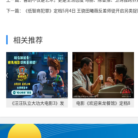
下一篇：《低智商犯罪》定档5月4日 王骁田曦薇反差师徒开启另类捉
相关推荐
《汪汪队立大功大电影3》发
电影《欢迎来龙餐馆》定档8
布“暖心相伴”
月11日 文牧