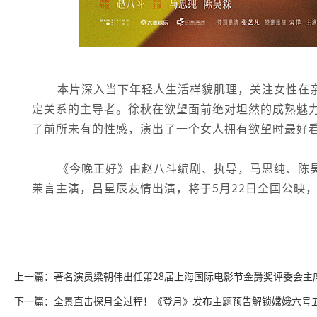
本片深入当下年轻人生活样貌肌理，关注女性在
定关系的主导者。徐秋在欲望面前绝对坦然的成熟魅
了前所未有的性感，演出了一个女人拥有欲望时最好
《今晚正好》由赵八斗编剧、执导，马思纯、陈
茉言主演，吕星辰友情出演，将于5月22日全国公映，
上一篇：著名演员梁朝伟出任第28届上海国际电影节金爵奖评委会主
下一篇：全景直击探月全过程！《登月》发布主题预告解锁嫦娥六号