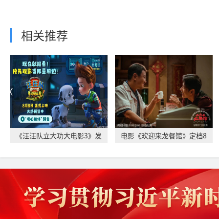
相关推荐
《汪汪队立大功大电影3》发
电影《欢迎来龙餐馆》定档8
布“暖心相伴”
月11日 文牧