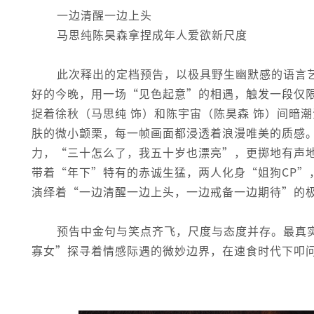
一边清醒一边上头
马思纯陈昊森拿捏成年人爱欲新尺度
此次释出的定档预告，以极具野生幽默感的语言
好的今晚，用一场“见色起意”的相遇，触发一段仅
捉着徐秋（马思纯 饰）和陈宇宙（陈昊森 饰）间暗
肤的微小颤栗，每一帧画面都浸透着浪漫唯美的质感
力，“三十怎么了，我五十岁也漂亮”，更掷地有声
带着“年下”特有的赤诚生猛，两人化身“姐狗CP”
演绎着“一边清醒一边上头，一边戒备一边期待”的
预告中金句与笑点齐飞，尺度与态度并存。最真
寡女”探寻着情感际遇的微妙边界，在速食时代下叩