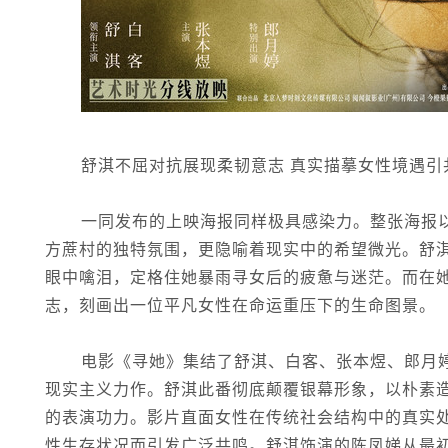
舒淇不屈对抗展现柔韧意志 真实描摹女性境遇引
一同发布的上映海报同样极具感染力。整张海报
方蔗村的独特氛围，更隐喻着现实中的希望微光。舒
眼中噙泪，定格住她暴雨寻女后的疲惫与迷茫。而在
志，刻画出一位平凡女性在命运重压下的生命图景。
电影《寻她》集结了舒淇、白客、张本煜、郎月
现实主义力作。舒淇此番彻底颠覆银幕形象，以朴素
的表演功力。影片直面女性在传统社会结构中的真实
性生存状况而引发广泛共鸣。舒淇饰演的陈凤娣从最