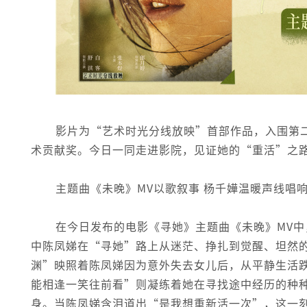
影片为“艺术时光分线放映”首部作品，入围第
术贡献奖。今日一同走进影院，见证她的“重活”之
主题曲《未晚》MV以歌叙事 杨千嬅温暖声线唱
在今日发布的电影《寻她》主题曲《未晚》MV
中陈凤娣在“寻她”路上从迷茫、挣扎到觉醒、坦然
渊”映照着陈凤娣因为意外失去女儿后，从平静生活
能相逢一笑往前看”则凝练着她在寻找途中经历的种
身。当陈凤娣含泪道出“是我想重新活一次”，这一