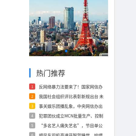
热门推荐
反网络暴力法要来了！国家网信办
1
公开征求意
我国社会组织评比表彰新规出台 未
2
经批准不
事关娱乐团播乱象，中央网信办出
3
手整治
犯罪团伙成立MCN批量生产、控制
4
大V发黑
“多名艺人痛失艺名”，节目单公
5
布多人真名
顺风车司机高速开智驾睡觉，哈啰
6