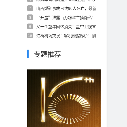
致歉：永久
山西煤矿事故已致90人死亡，最新
7
航拍画面
“开盒”泄露百万粉丝主播隐私！
8
一女子被
又一个童年回忆消失！星空卫视宣
9
布停播
虹桥机场突发！客机碰擦廊桥！刚
10
刚航司声明
专题推荐