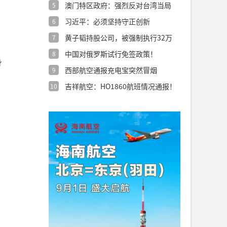
澳门特区政府：强烈反对台湾当局
5
诋毁抹黑澳
习近平：必须坚持守正创新
6
黄子韬持股公司，被强制执行32万
7
余元！
中国对俄罗斯试行免签政策！
8
身
西部航空通报充电宝突然冒烟
9
吉祥航空：HO1860航班情况通报！
10