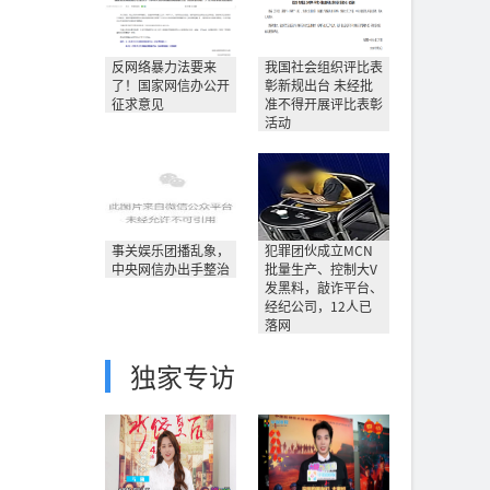
反网络暴力法要来
我国社会组织评比表
了！国家网信办公开
彰新规出台 未经批
征求意见
准不得开展评比表彰
活动
事关娱乐团播乱象，
犯罪团伙成立MCN
中央网信办出手整治
批量生产、控制大V
发黑料，敲诈平台、
经纪公司，12人已
落网
独家专访