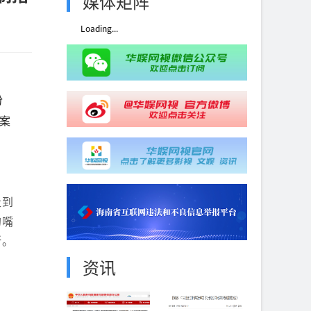
媒体矩阵
Loading...
份
案
，
走到
的嘴
所。
资讯